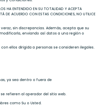
nos y Condiciones.
 LOS HA ENTENDIDO EN SU TOTALIDAD Y ACEPTA
STÁ DE ACUERDO CON ESTAS CONDICIONES, NO UTILICE
veraz, sin discrepancias. Además, acepta que su
odificarla, enviando así datos a una región o
 con ellos dirigida a personas se consideren ilegales.
mas, ya sea dentro o fuera de
e refieren al operador del sitio web.
ombres como Su o Usted.