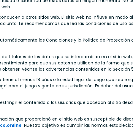
nticidad o exactitud de estos datos en ningún momento. No 
 web.
 conducen a otros sitios web. El sitio web no influye en modo 
adjunta. Le recomendamos que lea las condiciones de uso asoc
cepta automáticamente las Condiciones y la Política de Protecci
 de titulares de los datos que se intercambian en el sitio web
nsentimiento para que sus datos se utilicen de la forma que
e obtener, véanse las advertencias contenidas en la Sección 5
e tiene al menos 18 años o la edad legal de juego que sea exigib
l para el juego vigente en su jurisdicción. Es deber del usuar
stringir el contenido a los usuarios que accedan al sitio desd
rmación que proporcionó en el sitio web es susceptible de dis
co.online
. Nuestro objetivo es cumplir las normas estableci