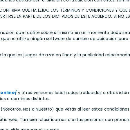
arios que utilicen el sitio en contradicción con estos Térmi
ED CONFIRMA QUE HA LEÍDO LOS TÉRMINOS Y CONDICIONES Y QUE
RTIRSE EN PARTE DE LOS DICTADOS DE ESTE ACUERDO. SI NO E
mación que facilite sobre sí mismo en un momento dado sea 
ue no utiliza ningún software de cambio de ubicación para m
 la que los juegos de azar en línea y la publicidad relacionada
online/
y otras versiones localizadas traducidas a otros idio
s o dominios distintos.
Nosotros, Nos o Nuestro) que verás al leer estas condiciones s
l sitio web. También clasificamos a estas personas con pron