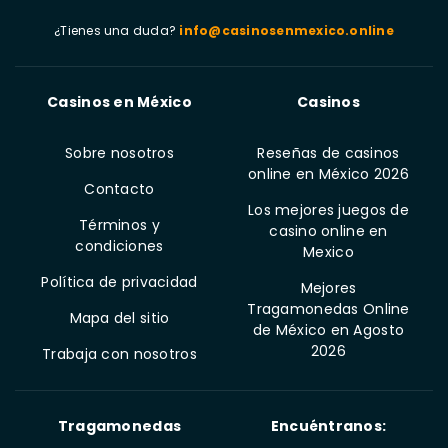
¿Tienes una duda?
info@casinosenmexico.online
Casinos en México
Casinos
Sobre nosotros
Reseñas de casinos
online en México 2026
Contacto
Los mejores juegos de
Términos y
casino online en
condiciones
Mexico
Política de privacidad
Mejores
Tragamonedas Online
Mapa del sitio
de México en Agosto
2026
Trabaja con nosotros
Tragamonedas
Encuéntranos: