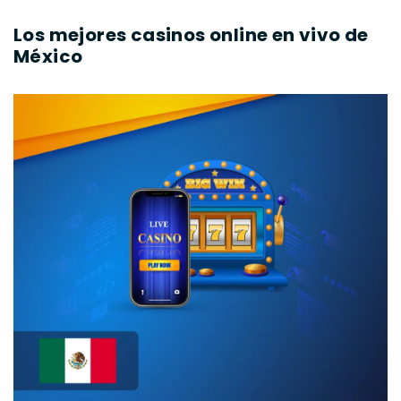
Los mejores casinos online en vivo de
México