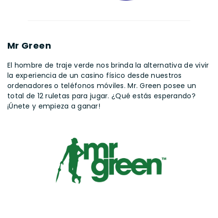
Mr Green
El hombre de traje verde nos brinda la alternativa de vivir
la experiencia de un casino físico desde nuestros
ordenadores o teléfonos móviles. Mr. Green posee un
total de 12 ruletas para jugar. ¿Qué estás esperando?
¡Únete y empieza a ganar!