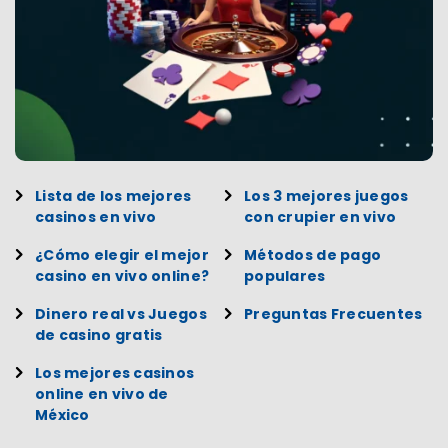
Lista de los mejores
Los 3 mejores juegos
casinos en vivo
con crupier en vivo
¿Cómo elegir el mejor
Métodos de pago
casino en vivo online?
populares
Dinero real vs Juegos
Preguntas Frecuentes
de casino gratis
Los mejores casinos
online en vivo de
México