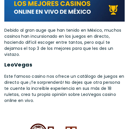
Debido al gran auge que han tenido en México, muchos
casinos han incursionado en los juegos en directo,
haciendo difícil escoger entre tantos, pero aquí te
dejamos el top 3 de los mejores para que les des un
vistazo.
LeoVegas
Este famoso casino nos ofrece un catálogo de juegos en
directo que ¡Te sorprenderá! No dejes que otra persona
te cuente la increíble experiencia en sus más de 18
ruletas, crea tu propia opinión sobre LeoVegas casino
online en vivo.