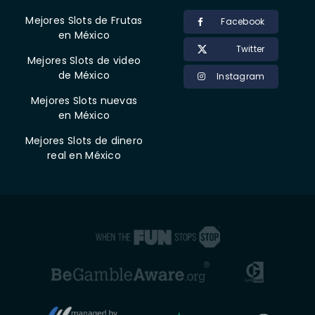
Mejores Slots de Frutas
Facebook
en México
Twitter
Mejores Slots de video
de México
Instagram
Mejores Slots nuevas
en México
Mejores Slots de dinero
real en México