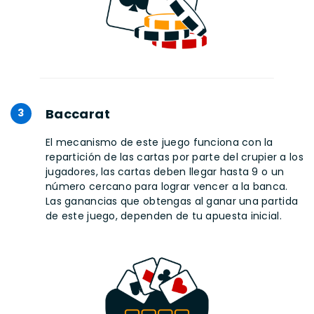
Baccarat
3
El mecanismo de este juego funciona con la
repartición de las cartas por parte del crupier a los
jugadores, las cartas deben llegar hasta 9 o un
número cercano para lograr vencer a la banca.
Las ganancias que obtengas al ganar una partida
de este juego, dependen de tu apuesta inicial.