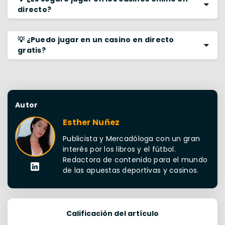
directo?
💡 ¿Puedo jugar en un casino en directo
gratis?
Autor
Esther Nuñez
Publicista y Mercadóloga con un gran
interés por los libros y el fútbol.
Redactora de contenido para el mundo
de las apuestas deportivas y casinos.
Calificación del artículo