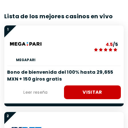
Lista de los mejores casinos en vivo
1
4.5
/5
MEGAPARI
Bono de bienvenida del 100% hasta 29,655
MXN + 150 giros gratis
VISITAR
Leer reseña
2